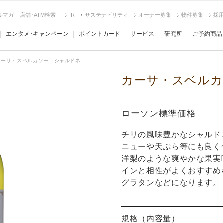
ルマガ
店舗･ATM検索
IR
サステナビリティ
オーナー募集
物件募集
採
エンタメ･キャンペーン
ポイントカード
サービス
研究所
ご予約商品
カーサ・スベルカソー シャルドネ
カーサ・スベルカ
ローソン標準価格
チリの風味豊かなシャルド
ニューや天ぷら等にも良く
洋梨のような爽やかな果実
インと相性がよくおすすめ
グラタンなどになります。
規格（内容量）