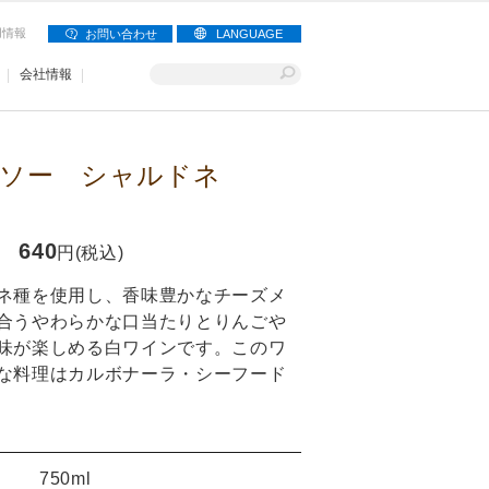
用情報
お問い合わせ
LANGUAGE
会社情報
ソー シャルドネ
640
円(税込)
ネ種を使用し、香味豊かなチーズメ
合うやわらかな口当たりとりんごや
味が楽しめる白ワインです。このワ
な料理はカルボナーラ・シーフード
750ml