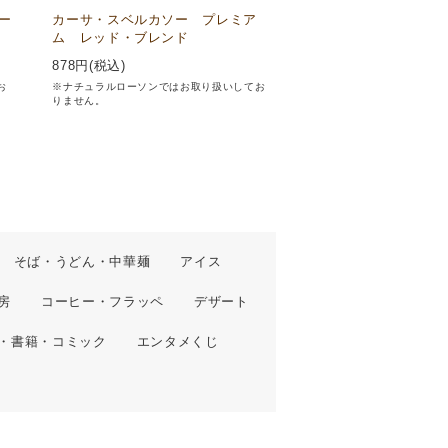
ー
カーサ・スベルカソー プレミア
ム レッド・ブレンド
878
円(税込)
お
※ナチュラルローソンではお取り扱いしてお
りません。
そば・うどん・中華麺
アイス
房
コーヒー・フラッペ
デザート
・書籍・コミック
エンタメくじ