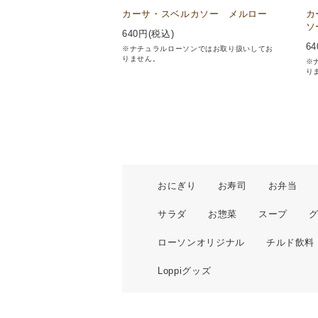
カーサ・スベルカソー メルロー
カ
ソ
640
円(税込)
64
※ナチュラルローソンではお取り扱いしてお
りません。
※
り
おにぎり
お寿司
お弁当
サラダ
お惣菜
スープ
ローソンオリジナル
チルド飲料
Loppiグッズ