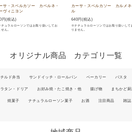
ーサ・スベルカソー カベルネ・
カーサ・スベルカソー カルメネ
ーヴィニヨン
ル
0
円(税込)
640
円(税込)
ナチュラルローソンではお取り扱いしてお
※ナチュラルローソンではお取り扱いして
ません。
りません。
オリジナル商品 カテゴリ一覧
チルド弁当
サンドイッチ・ロールパン
ベーカリー
パスタ
グラタン・ドリア
お好み焼・たこ焼き・他
揚げ物
まちかど厨
焼菓子
ナチュラルローソン菓子
お酒
注目商品
雑誌