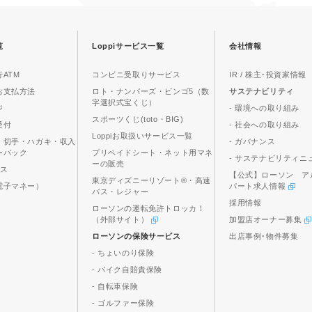
覧
Loppiサービス一覧
会社情報
ATM
コンビニ受取りサービス
IR / 株主･投資家情報
お支払方法
ロト・ナンバーズ・ビンゴ5（数
サステナビリティ
字選択式宝くじ）
ジ
- 環境への取り組み
スポーツくじ(toto・BIG)
受付
- 社会への取り組み
Loppiお取扱いサービス一覧
、切手・ハガキ・収入
- ガバナンス
ーパック
プリペイドシート・ネット用マネ
- サステナビリティニ
ーの販売
ビス
【公式】ローソン ア
東京ディズニーリゾート®・高速
電子マネー）
パート求人情報
バス・レジャー
採用情報
ローソンの運転免許トロッカ！
（外部サイト）
加盟店オーナー募集
ローソンの保険サービス
出店事例･物件募集
- ちょいのり保険
- バイク自賠責保険
- 自転車保険
- ゴルファー保険