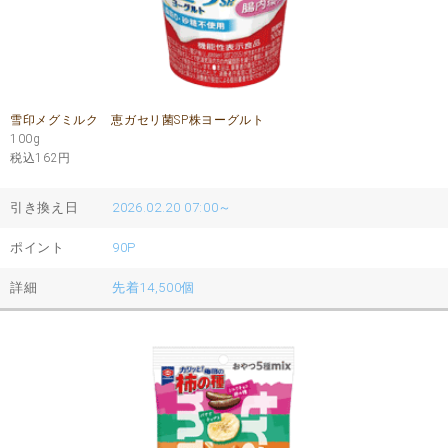
雪印メグミルク 恵ガセリ菌SP株ヨーグルト
100g
税込162
円
引き換え日
2026.02.20 07:00～
ポイント
90P
詳細
先着14,500個