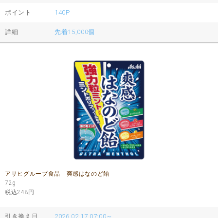
ポイント
140P
詳細
先着15,000個
アサヒグループ食品 爽感はなのど飴
72g
税込248
円
引き換え日
2026.02.17 07:00～