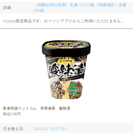
（沖縄以外の全国）先着14,210個（沖縄地区）先着
詳細
290個
※Loppi限定商品です。ローソンアプリからご利用いただけません。
医食同源ドットコム 即席春雨 酸辣燙
税込268
円
引き換え日
2026.02.13 07:00～