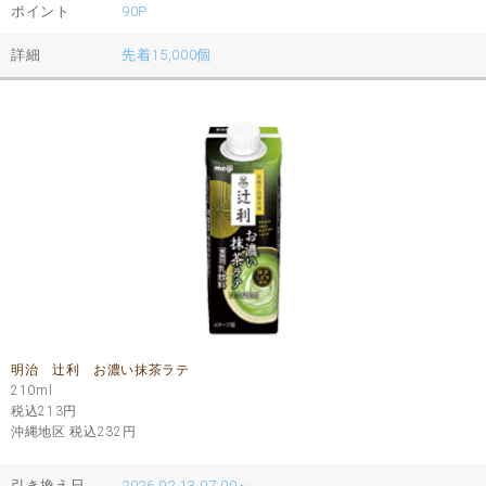
ポイント
90P
詳細
先着15,000個
明治 辻利 お濃い抹茶ラテ
210ml
税込213
円
沖縄地区 税込232
円
引き換え日
2026.02.13 07:00～