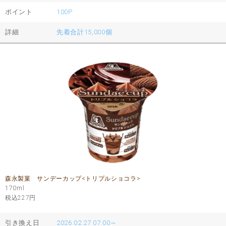
ポイント
100P
詳細
先着合計15,000個
森永製菓 サンデーカップ<トリプルショコラ>
170ml
税込227
円
引き換え日
2026.02.27 07:00～