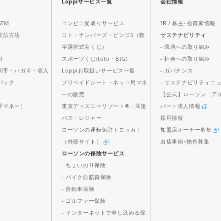
Loppiサービス一覧
会社情報
TM
コンビニ受取りサービス
IR / 株主･投資家情報
支払方法
ロト・ナンバーズ・ビンゴ5（数
サステナビリティ
字選択式宝くじ）
- 環境への取り組み
付
スポーツくじ(toto・BIG)
- 社会への取り組み
切手・ハガキ・収入
Loppiお取扱いサービス一覧
- ガバナンス
パック
プリペイドシート・ネット用マネ
- サステナビリティニ
ス
ーの販売
【公式】ローソン ア
子マネー）
東京ディズニーリゾート®・高速
パート求人情報
バス・レジャー
採用情報
ローソンの運転免許トロッカ！
加盟店オーナー募集
（外部サイト）
出店事例･物件募集
ローソンの保険サービス
- ちょいのり保険
- バイク自賠責保険
- 自転車保険
- ゴルファー保険
- インターネットで申し込める保