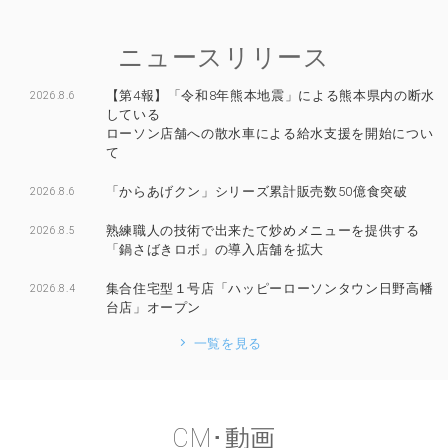
ニュースリリース
【第4報】「令和8年熊本地震」による熊本県内の断水
2026.8.6
している
ローソン店舗への散水車による給水支援を開始につい
て
「からあげクン」シリーズ累計販売数50億食突破
2026.8.6
熟練職人の技術で出来たて炒めメニューを提供する
2026.8.5
「鍋さばきロボ」の導入店舗を拡大
集合住宅型１号店「ハッピーローソンタウン日野高幡
2026.8.4
台店」オープン
一覧を見る
CM･動画