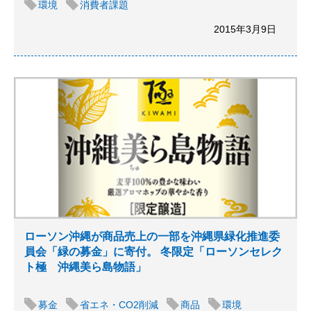
環境
消費者課題
2015年3月9日
ローソン沖縄が商品売上の一部を沖縄県緑化推進委
員会「緑の募金」に寄付。 冬限定「ローソンセレク
ト極 沖縄美ら島物語」
募金
省エネ・CO2削減
商品
環境