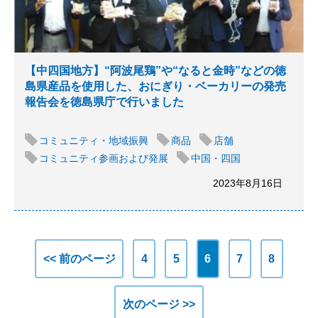
【中四国地方】“阿波尾鶏”や“なると金時”などの徳
島県産品を使用した、おにぎり・ベーカリーの発売
報告会を徳島県庁で行いました
コミュニティ・地域振興
商品
店舗
コミュニティ参画および発展
中国・四国
2023年8月16日
<< 前のページ
4
5
6
7
8
次のページ >>