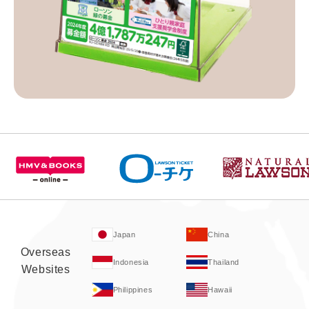
Japan
China
Overseas
Indonesia
Thailand
Websites
Philippines
Hawaii