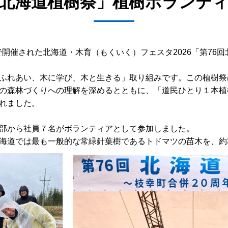
回北海道植樹祭」植樹ボランテ
町で開催された北海道・木育（もくいく）フェスタ2026「第7
ふれあい、木に学び、木と生きる」取り組みです。この植樹祭
の森林づくりへの理解を深めるとともに、「道民ひとり１本植樹
れました。
部から社員７名がボランティアとして参加しました。
海道では最も一般的な常緑針葉樹であるトドマツの苗木を、約