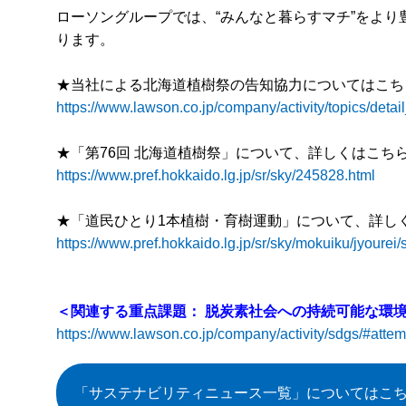
ローソングループでは、“みんなと暮らすマチ”をよ
ります。
★当社による北海道植樹祭の告知協力についてはこち
https://www.lawson.co.jp/company/activity/topics/deta
★「第76回 北海道植樹祭」について、詳しくはこち
https://www.pref.hokkaido.lg.jp/sr/sky/245828.html
★「道民ひとり1本植樹・育樹運動」について、詳し
https://www.pref.hokkaido.lg.jp/sr/sky/mokuiku/jyourei
＜関連する重点課題： 脱炭素社会への持続可能な環
https://www.lawson.co.jp/company/activity/sdgs/#attem
「サステナビリティニュース一覧」
についてはこ