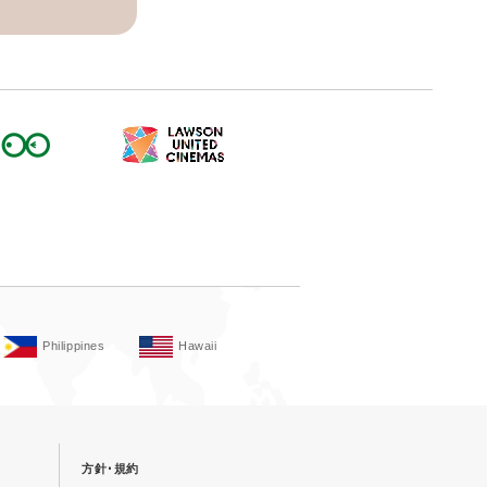
Philippines
Hawaii
方針･規約