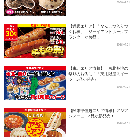
2026.07.21
【近畿エリア】「なんこつ入りつ
くね棒」「ジャイアントポークフ
ランク」がお得！
2026.07.21
【東北エリア情報】 東北各地の
祭りのお供に！「東北限定スイー
ツ」5品が発売♪
2026.07.21
【関東甲信越エリア情報】アジア
ンメニュー4品が新発売！
2026.07.21