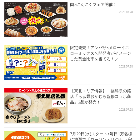
肉×にんにくフェア開催！
2026.07.28
限定発売！アンバサ×メローイエ
ローミックス＼開発者がイメージ
した黄金比率を当てろ！／
2026.07.28
【東北エリア情報】 福島県の銘
店「らぁ麺おかむら監修コラボ商
品」2品が発売！
2026.07.28
7月29日(水)スタート♪毎日1万名様
に抽選で「ローソンオリジナル 完