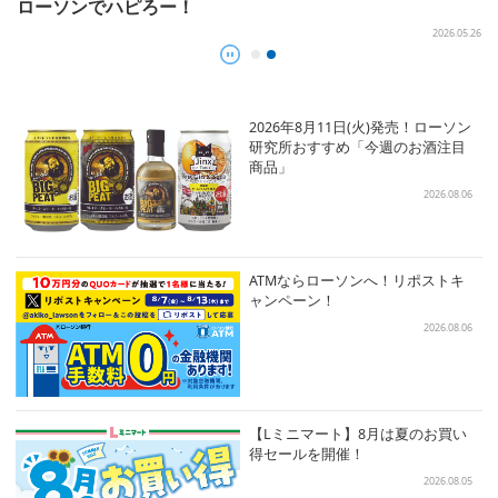
ローソンでハピろー！
7
2026.05.26
お
7.28
2026年8月11日(火)発売！ローソン
研究所おすすめ「今週のお酒注目
商品」
2026.08.06
ATMならローソンへ！リポストキ
ャンペーン！
2026.08.06
【Lミニマート】8月は夏のお買い
得セールを開催！
2026.08.05