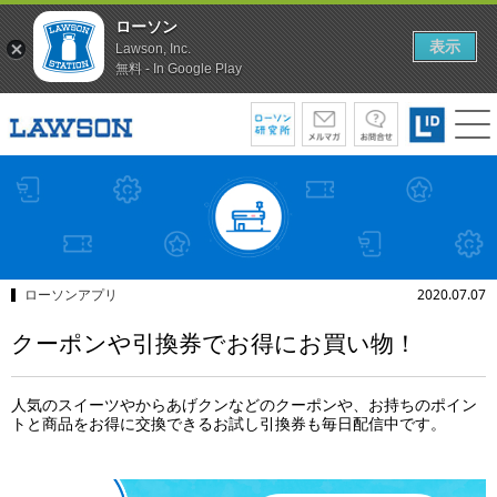
ローソン
表示
Lawson, Inc.
無料 - In Google Play
ローソンアプリ
2020.07.07
クーポンや引換券でお得にお買い物！
人気のスイーツやからあげクンなどのクーポンや、お持ちのポイン
トと商品をお得に交換できるお試し引換券も毎日配信中です。