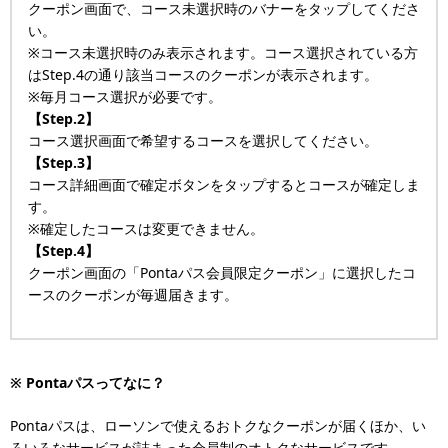
クーポン画面で、コース未選択時のバナーをタップしてくださ
い。
※コース未選択時のみ表示されます。コース選択されている方
はStep.4の通り該当コースのクーポンが表示されます。
※毎月コース選択が必要です。
【Step.2】
コース選択画面で希望するコースを選択してください。
【Step.3】
コース詳細画面で確定ボタンをタップするとコースが確定しま
す。
※確定したコースは変更できません。
【Step.4】
クーポン画面の「Pontaパス会員限定クーポン」に選択したコ
ースのクーポンが毎週届きます。
※ Pontaパスってなに？
Pontaパスは、ローソンで使えるおトクなクーポンが届くほか、い
ろいろなサービスが詰まった会員制のオトクなサービスです。