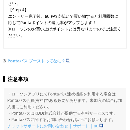
さい。
【Step.4】
エントリー完了後、au PAY支払いで買い物すると利用回数に
応じてPontaポイントの還元率がアップします！
※ローソンのお買い上げポイントとは異なりますのでご注意く
ださい。
※
Pontaパス ブーストってなに？
注意事項
・ローソンアプリにてPontaパス連携機能を利用する場合は
Pontaパス会員(有料)である必要があります。未加入の場合は加
入後にご利用ください。
・PontaパスはKDDI株式会社が提供する有料サービスです。
・Pontaパスに関するお問い合わせは以下にお願いします。
チャットサポートにお問い合わせ | サポート | au