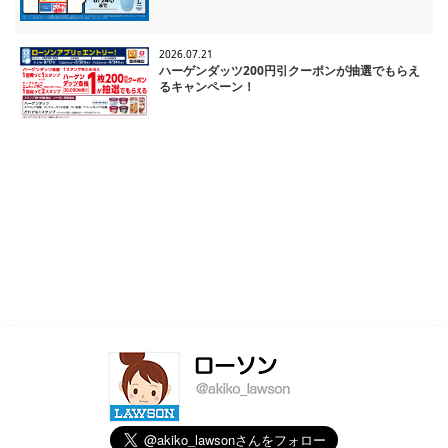
2026.07.21
ハーゲンダッツ200円引クーポンが抽選でもらえ
るキャンペーン！