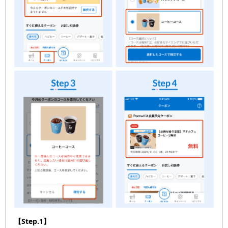
【Step.1】