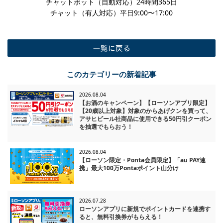
チャットボット（自動対応）24時間365日
チャット（有人対応）平日9:00〜17:00
一覧に戻る
このカテゴリーの新着記事
2026.08.04
【お酒のキャンペーン】【ローソンアプリ限定】
【20歳以上対象】対象のからあげクンを買って、
アサヒビール社商品に使用できる50円引クーポン
を抽選でもらおう！
2026.08.04
【ローソン限定・Ponta会員限定】「au PAY連
携」最大100万Pontaポイント山分け
2026.07.28
ローソンアプリに新規でポイントカードを連携す
ると、無料引換券がもらえる！