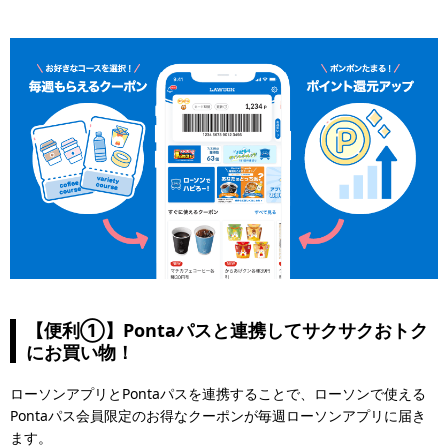
【便利①】Pontaパスと連携してサクサクおトク
にお買い物！
ローソンアプリとPontaパスを連携することで、ローソンで使える
Pontaパス会員限定のお得なクーポンが毎週ローソンアプリに届き
ます。