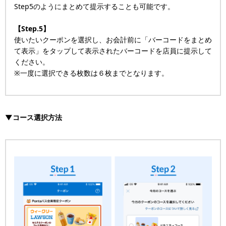
Step5のようにまとめて提示することも可能です。
【Step.5】
使いたいクーポンを選択し、お会計前に「バーコードをまとめ
て表示」をタップして表示されたバーコードを店員に提示して
ください。
※一度に選択できる枚数は６枚までとなります。
▼コース選択方法