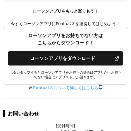
ローソンアプリをもっと楽しもう！
今すぐローソンアプリにPontaパスを連携してはじめよう！
ローソンアプリをお持ちでない方は
こちらからダウンロード！
ローソンアプリをダウンロード
ボタンタップするとローソンアプリをお持ちの場合はアプリが、お持ち
でない場合はアプリストアが開きます。
※
Pontaパスについて詳しくはこちら
お問い合わせ
[受付時間]