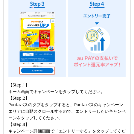
【Step.1】
ホーム画面でキャンペーンをタップしてください。
【Step.2】
Pontaパスのタブをタップすると、Pontaパスのキャンペーン
エリアに自動スクロールするので、エントリーしたいキャンペ
ーンをタップしてください。
【Step.3】
キャンペーン詳細画面で「エントリーする」をタップしてくだ