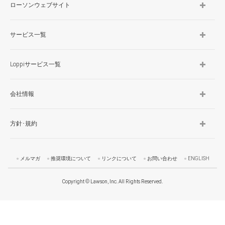
ローソンウェブサイト
サービス一覧
Loppiサービス一覧
会社情報
方針･規約
メルマガ
推奨環境について
リンクについて
お問い合わせ
ENGLISH
Copyright © Lawson, Inc. All Rights Reserved.