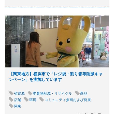
【関東地方】横浜市で「レジ袋・割り箸等削減キャ
ンペーン」を実施しています
省資源
廃棄物削減・リサイクル
商品
店舗
環境
コミュニティ参画および発展
関東