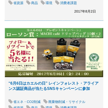
省資源
商品
環境
消費者課題
2017年8月2日
“6月6日はカエルの日” レインフォレスト・アライア
ンス認証商品が当たるSNSキャンペーンに参加
省エネ・CO2削減
廃棄物削減・リサイクル
省資源
商品
環境
消費者課題