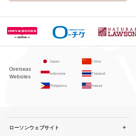
Japan
China
Overseas
Indonesia
Thailand
Websites
Philippines
Hawaii
ローソンウェブサイト