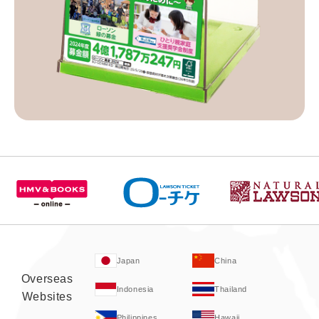
Japan
China
Overseas
Indonesia
Thailand
Websites
Philippines
Hawaii