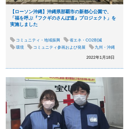
【ローソン沖縄】沖縄県那覇市の新都心公園で、
「福を呼ぶ『フクギのさんぽ道』プロジェクト」を
実施しました
コミュニティ・地域振興
省エネ・CO2削減
環境
コミュニティ参画および発展
九州・沖縄
2022年1月18日