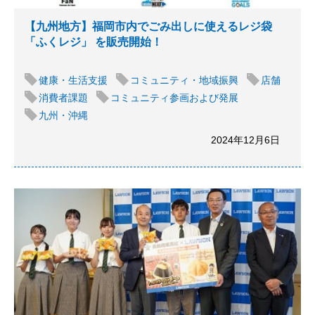
【九州地方】福岡市内でごみ出しに使えるレジ袋
「ふくレジ」 を販売開始！
健康・生活支援
コミュニティ・地域振興
店舗
消費者課題
コミュニティ参画および発展
九州・沖縄
2024年12月6日