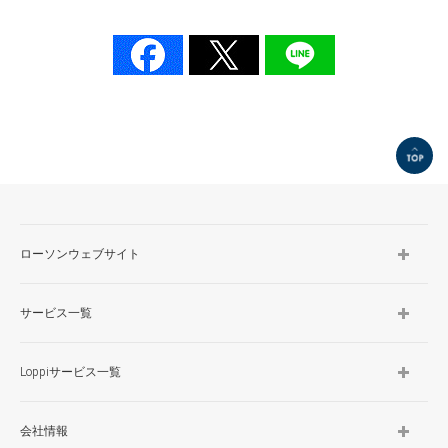
- 虻田郡
京極
- 江別市
江別野幌寿町
- 小樽市
小樽富岡一丁目
小樽銭函三丁目
TOP
- 空知群
南幌町中央
ローソンウェブサイト
サービス一覧
Loppiサービス一覧
会社情報