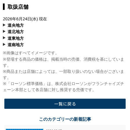
取扱店舗
2026年6月24日(水) 現在
道央地方
道北地方
- 札幌市
道東地方
札幌真栄３条二丁目
- 旭川市
道南地方
札幌里塚１条三丁目
旭川東光１０条七丁目
- 北見市
※
画像はすべてイメージです。
札幌澄川２条
旭川末広１条一丁目
北見中央三輪
- 函館市
※
登場する商品の価格は、掲載当時の売価、消費税を基にしていま
札幌豊平３条一丁目
旭川新星町
北見西三輪
函館富岡二丁目
す。
札幌大谷地西五丁目
旭川神楽５条
北見高栄東町
函館石川町
※
商品または店舗によっては、一部取り扱いのない場合がございま
札幌北6条東二丁目
旭川２条八丁目
北見本町五丁目
函館時任鈴かけ通
す。
札幌北２７条西七丁目
北見常盤町
函館空港インター
※
「ローソン標準価格」は、株式会社ローソンがフランチャイズチ
- 東川町
札幌本通二十一丁目
北見春光町
函館朝市
ェーン本部として各店舗に対し推奨する売価です。
東川北町六丁目
すすきの南８条
北見三住町
鹿部町
定山渓温泉東
北見寿町
- 稚内市
札幌北郷8条八丁目
- 亀田郡
一覧に戻る
稚内こまどり五丁目
- 釧路市
札幌北34条西八丁目
七飯町峠下
このカテゴリーの新着記事
釧路星が浦大通
札幌元町駅前
七飯あかまつ公園前
- 当麻町
釧路貝塚三丁目
札幌東札幌2条