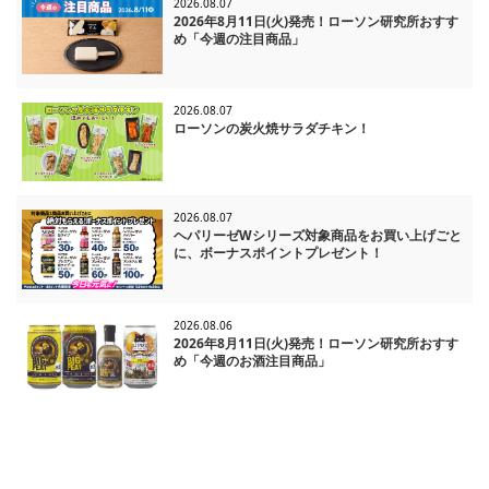
2026.08.07
当麻
- 登別市
釧路曙
札幌川沿18条一丁目
2026年8月11日(火)発売！ローソン研究所おすす
登別若山町
釧路昭和
札幌西野7条
め「今週の注目商品」
- 士別市
釧路愛国西三丁目
札幌平岸8条十三丁目
士別大通西三丁目
- 室蘭市
札幌平和通十五丁目
室蘭海岸町
- 帯広市
札幌北26条東
2026.08.07
- 枝幸郡
ローソンの炭火焼サラダチキン！
帯広西２１条南四丁目
札幌新琴似7条一二丁目
浜頓別役場前
- 八雲町
札幌月寒中央八丁目
八雲町本町
- 美幌町
- 紋別市
美幌稲美
-石狩市
2026.08.07
紋別落石町
- 静内町
石狩花川南３条
ヘパリーゼWシリーズ対象商品をお買い上げごと
静内青柳町
- 斜里町
に、ボーナスポイントプレゼント！
- 空知群
斜里青葉町
- 北広島市
上富良野大町
- 日高町
北広島大曲柏葉五丁目
日高富川インター前
- 遠軽町
ファイターズローソン北広島美沢
2026.08.06
- 富良野市
2026年8月11日(火)発売！ローソン研究所おすす
遠軽東町
北広島輪厚中央
め「今週のお酒注目商品」
富良野若松町
- 苫小牧市
富良野緑町
苫小牧白鳥
-芽室町
- 千歳市
苫小牧明野南通
芽室東１０条
千歳朝日町四丁目
千歳上長都
-広尾郡
苫小牧柏木町
- 恵庭市
広尾サンタランド入口
苫小牧ウトナイ
恵庭白樺町