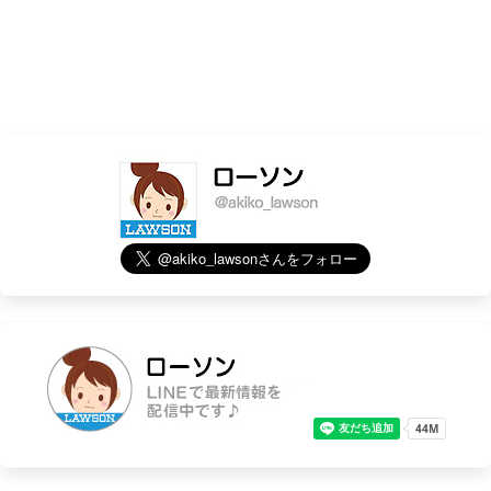
苫小牧拓勇西町六丁目
静内高砂町
- 芦別市
芦別北４条東
- 平取町
平取本町
- 美唄市
美唄大通西1条
- 深川市
深川市役所前
- 長沼町
長沼町
- 上砂川町
上砂川町
- 岩見沢市
岩見沢８条西十一丁目
岩見沢日の出町