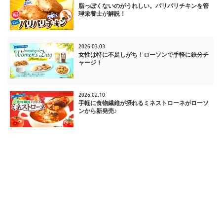
脂っぽくないのがうれしい。パリパリチキンを管
理栄養士が解説！
2026.03.03
女性は特に不足しがち！ローソンで手軽に鉄分チ
ャージ！
2026.02.10
手軽に食物繊維が摂れるミネストローネがローソ
ンから新発売♪