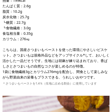
熱量：199kcal
たんぱく質：2.6g
脂質：10.2g
炭水化物：25.7g
┗糖質：22.7g
┗食物繊維：3.0g
食塩相当量：0.35g
カリウム：276㎎
こちらは、国産さつまいもペーストを使った環境にやさしいビスケ
ット。さつまいもは規格外品などをアップサイクル*して、おいしく
活かした一品だそうです。生地には胡麻が練り込まれており、香ば
しさとさつまいもの自然なコクが楽しめるのが特徴。
1袋に食物繊維3gとカリウム276mgを配合し、間食として楽しみな
がら野菜由来の栄養もプラスできる、うれしいおやつです。
＊さつまいもペーストを1.4％（生地に占める割合）に使用しています