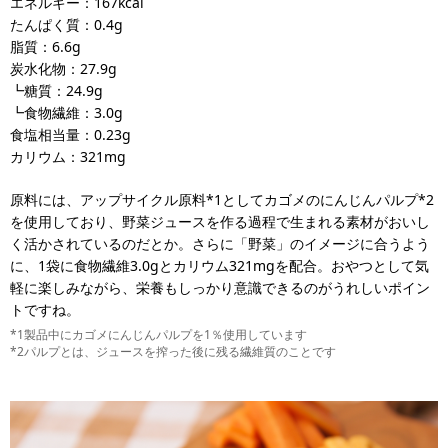
エネルギー：167kcal
たんぱく質：0.4g
脂質：6.6g
炭水化物：27.9g
┗糖質：24.9g
┗食物繊維：3.0g
食塩相当量：0.23g
カリウム：321mg
原料には、アップサイクル原料*1としてカゴメのにんじんパルプ*2
を使用しており、野菜ジュースを作る過程で生まれる素材がおいし
く活かされているのだとか。さらに「野菜」のイメージに合うよう
に、1袋に食物繊維3.0gとカリウム321mgを配合。おやつとして気
軽に楽しみながら、栄養もしっかり意識できるのがうれしいポイン
トですね。
*1製品中にカゴメにんじんパルプを1％使用しています
*2パルプとは、ジュースを搾った後に残る繊維質のことです