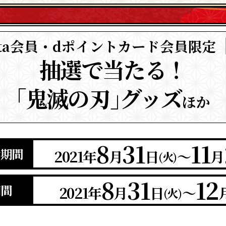
nta会員・dポイントカード会員限定
抽選で当たる！
｢鬼滅の刃｣グッズ
ほか
8
31
11
行期間
2021年
月
日
〜
月
(火)
8
31
12
期間
2021年
月
日
〜
(火)