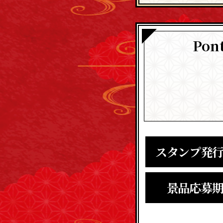
Po
スタンプ
発
景品
応募