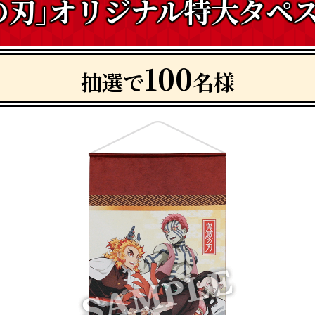
の刃｣オリジナル特大タペ
100
抽選で
名様