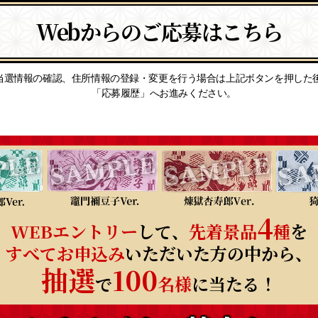
Webからのご応募はこちら
当選情報の確認、住所情報の登録・変更を行う場合は上記ボタンを押した
「応募履歴」へお進みください。
4
WEBエントリー
して、
先着景品
種
を
すべてお申込み
いただいた方の中から、
抽選
100
で
名様
に当たる！