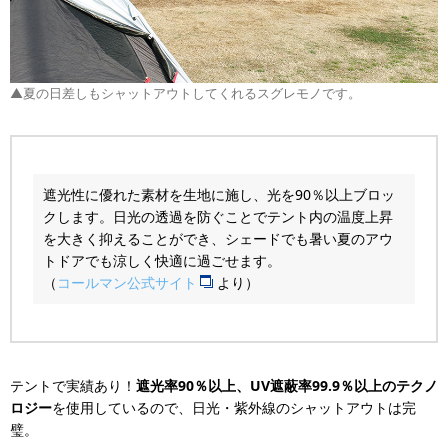
▲夏の日差しもシャットアウトしてくれるスグレモノです。
遮光性に優れた素材を生地に施し、光を90％以上ブロッ
クします。日光の透過を防ぐことでテント内の温度上昇
を大きく抑えることができ、シェードでも暑い夏のアウ
トドアでも涼しく快適に過ごせます。
（
コールマン公式サイト
より）
テントで実績あり！
遮光率90％以上、UV遮蔽率99.9％以上のテクノ
ロジー
を使用しているので、日光・紫外線のシャットアウトは完
璧。