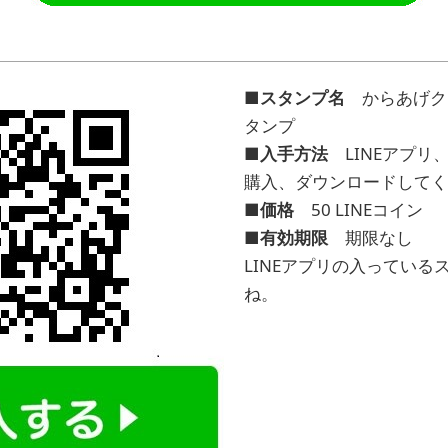
■スタンプ名
からあげク
タンプ
■入手方法
LINEアプリ
購入、ダウンロードしてく
■価格
50 LINEコイン
■有効期限
期限なし
LINEアプリの入ってい
ね。