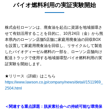
バイオ燃料利用の実証実験開始
株式会社ローソンは、廃食油を起点に資源を地域循環さ
せて有効活用することを目的に、10月24日（金）から熊
本県内のローソン店舗5店舗に家庭用廃食油の回収BOX
を設置して家庭用廃食油を回収し、リサイクルして製造
したバイオディーゼル燃料の一部を、ローソン店舗向け
配送トラックで使用する地域循環型バイオ燃料利用の実
証実験を開始します。
★リリース（詳細）はこちら
https://www.lawson.co.jp/company/news/detail/1511969_
2504.html
＜関連する重点課題：脱炭素社会への持続可能な環境保