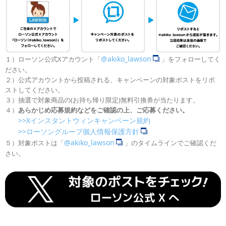
@akiko_lawson
１）ローソン公式Xアカウント「
」をフォローしてく
ださい。
２）公式アカウントから投稿される、キャンペーンの対象ポストをリポ
ストしてください。
３）抽選で対象商品の(お持ち帰り限定)無料引換券が当たります。
４）
あらかじめ応募規約などをご確認の上、ご応募ください。
>>Xインスタントウィンキャンペーン規約
>>ローソングループ個人情報保護方針
@akiko_lawson
５）対象ポストは「
」のタイムラインでご確認くだ
さい。