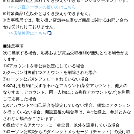
※対象商品1点と無料で引き換えができる「レジ直クーポン」です。
>>レジ直クーポンの使い方はこちら
※対象商品1点以外とは引き換えができません。
※当事務局では、取り扱い店舗や在庫など商品に関するお問い合わ
せは受け付けておりません。
>>店舗検索はこちら
■注意事項
次に当該する場合、応募および賞品受取権利が無効となる場合があ
ります。
1)Xアカウントを非公開設定にしている場合
2)クーポン引換前にXアカウントを削除された場合
3)ローソン公式Xをフォローされていない場合
4)Xの利用規約に反する不正なアカウント(架空アカウント、他人の
なりすましアカウント、同一人物による複数アカウントなど)を利用
して応募した場合
5)Xアカウントで自己紹介を設定していない場合、頻繁にアクション
を行っていない場合、開設直後の場合等は、Xの仕様上、参加とみな
されない場合がございます。
6)返信できるアカウントに「＠全員」以外を設定している場合
7)ローソン公式Xからのダイレクトメッセージ（チャット）の受け取