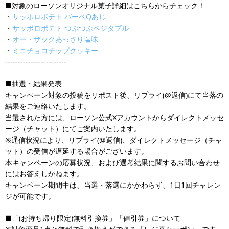
■対象のローソンオリジナル菓子詳細はこちらからチェック！
・
サッポロポテト バーベQあじ
・
サッポロポテト つぶつぶベジタブル
・
オー・ザックあっさり塩味
・
ミニチョコチップクッキー
------------------------
■抽選・結果発表
キャンペーン対象の投稿をリポスト後、リプライ(@返信)にて当落の
結果をご連絡いたします。
当選された方には、ローソン公式Xアカウントからダイレクトメッセ
ージ（チャット）にてご案内いたします。
※通信状況により、リプライ(@返信)、ダイレクトメッセージ（チャ
ット）の受信が遅延する場合がございます。
本キャンペーンの応募状況、および選考結果に関するお問い合わせ
にはお答えしかねます。
キャンペーン期間中は、当選・落選にかかわらず、1日1回チャレン
ジが可能です。
■「(お持ち帰り限定)無料引換券」「値引券」について