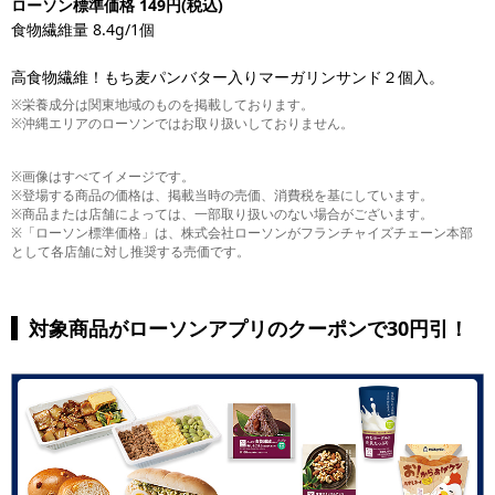
ローソン標準価格 149円(税込)
食物繊維量 8.4g/1個
高食物繊維！もち麦パンバター入りマーガリンサンド２個入。
※栄養成分は関東地域のものを掲載しております。
※沖縄エリアのローソンではお取り扱いしておりません。
※画像はすべてイメージです。
※登場する商品の価格は、掲載当時の売価、消費税を基にしています。
※商品または店舗によっては、一部取り扱いのない場合がございます。
※「ローソン標準価格」は、株式会社ローソンがフランチャイズチェーン本部
として各店舗に対し推奨する売価です。
対象商品がローソンアプリのクーポンで30円引！