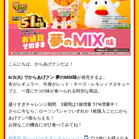
こんにちは、からあげクンだよ！
6/2(火) でからあげクン 夢のMIX味
が発売するよ。
衣がレギュラー、中身がレッド・チーズ・レモン＋マヨキュー
ブと、一度に5つの味が食べられる特別な商品。
盛りすぎチャレンジ期間、3週間は1個増量 51%増量中！
さらに今なら、ローソンTシャツいずれか 1枚購入ごとにから
あげクン1個もらえる！
お得なこの機会にぜひ食べてみてね！
創業祭 超ハッピーすぎ！チャレンジ！
では他にも様々なキ