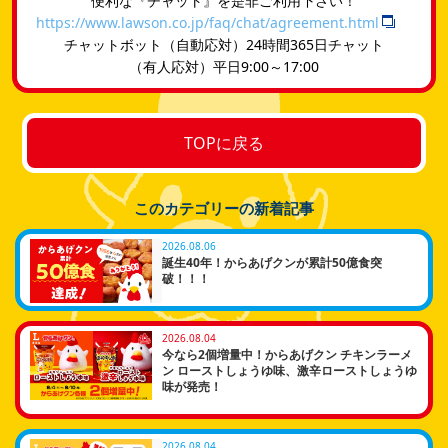
便利な『チャット』を是非ご利用下さい！
https://www.lawson.co.jp/faq/chat/agreement.html
チャットボット（自動応対）24時間365日チャット
​（有人応対）平日9:00～17:00
TOPに戻る
このカテゴリーの新着記事
2026.08.06
誕生40年！からあげクンが累計50億食突
破！！！
2026.08.04
今なら2個増量中！からあげクン チキンラーメ
ン ローストしょうゆ味、激辛ローストしょうゆ
味が発売！
2026.08.04