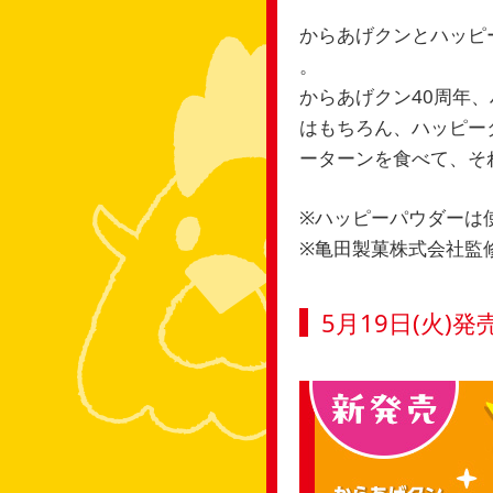
​からあげクンとハッピ
。
からあげクン40周年
はもちろん、​ハッピ
ーターンを食べて、​そ
※ハッピーパウダーは
※亀田製菓株式会社監
5月19日(火