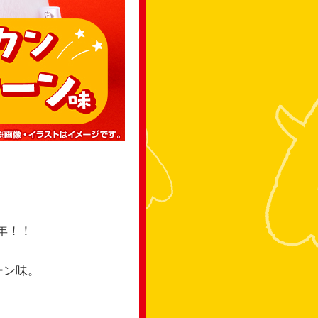
年！！
ーン味。