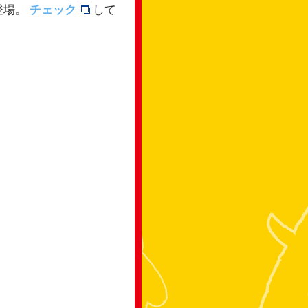
登場。
チェック
して