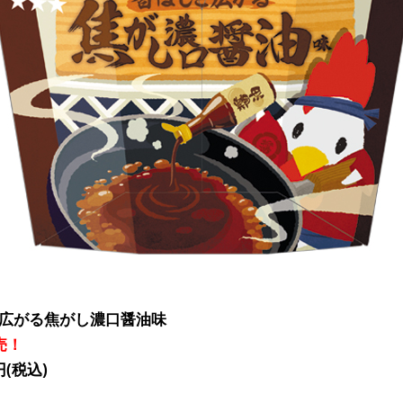
さ広がる焦がし濃口醤油味
売！
(税込)