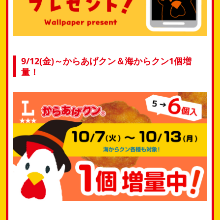
9/12(金)～からあげクン＆海からクン1個増
量！