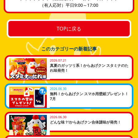
​（有人応対）平日9:00～17:00
TOPに戻る
このカテゴリーの新着記事
2026.07.21
真夏のガッツリ系！からあげクン スタミナのた
れ味発売！
2026.06.30
無料！からあげクン スマホ用壁紙プレゼント！
7月
2026.06.30
どんな味？!からあげクン合体謎味が発売！