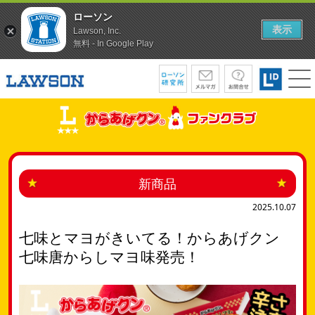
ローソン
表示
Lawson, Inc.
無料 - In Google Play
新商品
2025.10.07
七味とマヨがきいてる！からあげクン
七味唐からしマヨ味発売！