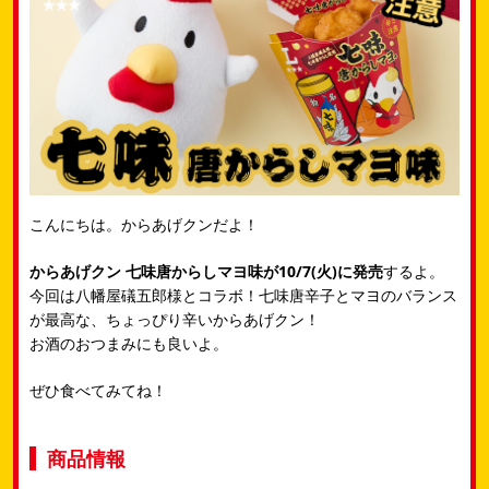
こんにちは。からあげクンだよ！
からあげクン 七味唐からしマヨ味が10/7(火)に発売
するよ。
今回は八幡屋礒五郎様とコラボ！七味唐辛子とマヨのバランス
が最高な、ちょっぴり辛いからあげクン！
お酒のおつまみにも良いよ。
ぜひ食べてみてね！
商品情報