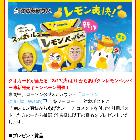
クオカードが当たる！8/13(火)より からあげクンレモンペッパ
ー味新発売キャンペーン開催！
期間中、ローソン公式Xアカウント「
ローソン
(@akiko_lawson)
」をフォローし、対象ポストに
「 #レモン爽快からあげクン 」
とコメントを付けて引用ポス
トした方の中から抽選で1名様に以下の賞品をプレゼントいた
します。
■プレゼント賞品