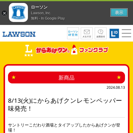
ローソン
表示
Lawson, Inc.
無料 - In Google Play
新商品
2024.08.13
8/13(火)にからあげクンレモンペッパー
味発売！
サントリーこだわり酒場とタイアップしたからあげクンが登
場！