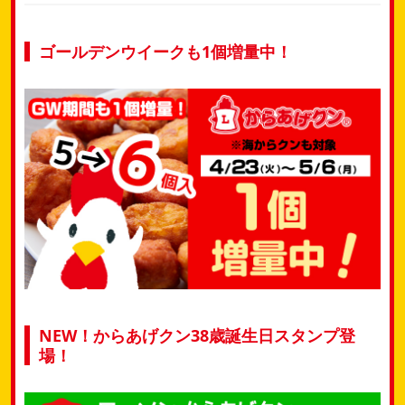
ゴールデンウイークも1個増量中！
NEW！からあげクン38歳誕生日スタンプ登
場！