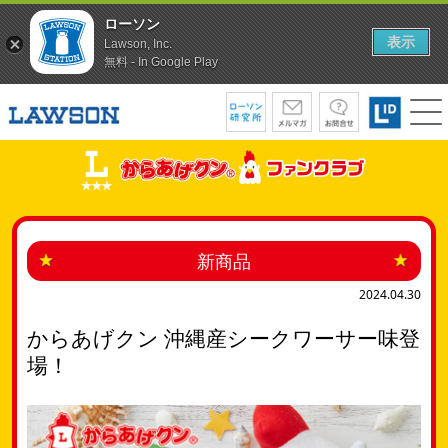
ローソン
表示
Lawson, Inc.
無料 - In Google Play
新商品
2024.04.30
からあげクン 沖縄産シークワーサー味登
場！