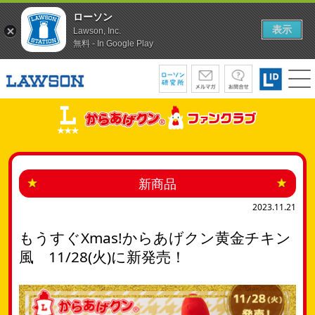
ローソン
表示
Lawson, Inc.
無料 - In Google Play
新商品
2023.11.21
もうすぐXmas!からあげクン黄金チキン
風 11/28(火)に新発売！