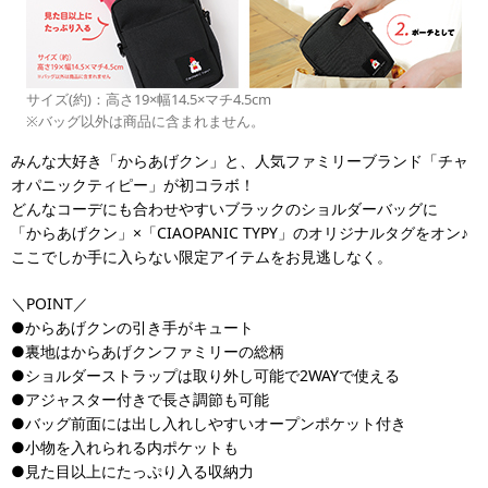
サイズ(約)：高さ19×幅14.5×マチ4.5cm
※バッグ以外は商品に含まれません。
みんな大好き「からあげクン」と、人気ファミリーブランド「チャ
オパニックティピー」が初コラボ！
どんなコーデにも合わせやすいブラックのショルダーバッグに
「からあげクン」×「CIAOPANIC TYPY」のオリジナルタグをオン♪
ここでしか手に入らない限定アイテムをお見逃しなく。
＼POINT／
●からあげクンの引き手がキュート
●裏地はからあげクンファミリーの総柄
●ショルダーストラップは取り外し可能で2WAYで使える
●アジャスター付きで長さ調節も可能
●バッグ前面には出し入れしやすいオープンポケット付き
●小物を入れられる内ポケットも
●見た目以上にたっぷり入る収納力