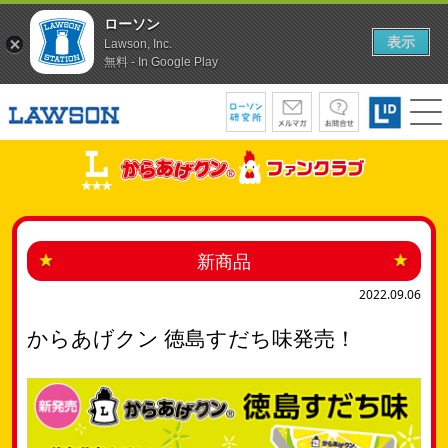
ローソン
表示
Lawson, Inc.
無料 - In Google Play
新商品
2022.09.06
からあげクン 徳島すだち味発売！