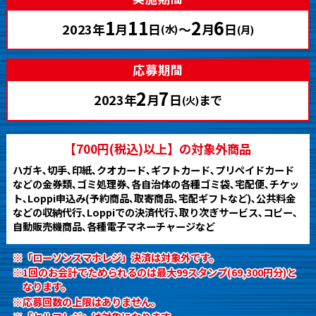
1
11
2
6
2023年
月
日
～
月
日
(水)
(月)
応募期間
2
7
2023年
月
日
まで
(火)
【700円(税込)以上】の対象外商品
ハガキ､切手､印紙､クオカード､ギフトカード､プリペイドカード
などの金券類､ゴミ処理券､各自治体の各種ゴミ袋､宅配便､チケッ
ト､Loppi申込み(予約商品､取寄商品､宅配ギフトなど)､公共料金
などの収納代行､Loppiでの決済代行､取り次ぎサービス､コピー､
自動販売機商品､各種電子マネーチャージなど
※「ローソンスマホレジ」決済は対象外です。
※1回のお会計でためられるのは最大99スタンプ(69,300円分)と
なります。
※応募回数の上限はありません。