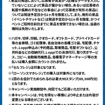
7.景品の発送において、応募者が真実かつ正確なデータを入力し
ていないことによって景品が届かない場合、あるいは応募者の
転居や長期の不在などの事由によって応募者が有形の景品に
ついては発送予定日から1ヶ月を限度として、また、無形の景品
（イベントチケットなど）は発送予定日から1ヶ月を限度、かつイ
ベントご招待日前日までに景品を受領できない場合は、当選の
権利は失効いたします。
※ハガキ、切手、印紙、クオカード、ギフトカード、プリペイドカード
等の金券類、ゴミ処理券、各自治体の各種ゴミ袋、宅配便、チケ
ット、Loppi申込み（予約商品、取寄商品、宅配ギフトなど）、公
共料金などの収納代行、Loppiでの決済代行、取り次ぎサービ
ス、コピー、自動販売機商品、各種電子マネーチャージ等の支
払いは購入金額にカウントされません。
※「セルフレジ」は対象となります。
※「ローソンスマホレジ」での購入は対象外になります。
※1回のお会計でためられるのは最大99スタンプ(69,300円分)
となります。
※キャンペーン実施期間中、何回でもご応募いただけます。
※本キャンペーンは、やむを得ない事情により中止または内容が
変更となる場合がございます。