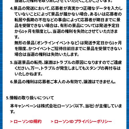
当選した権利を取り消しさせていただくことがございます。
4.景品の発送において、応募者が真実かつ正確なデータを入力し
ていないことによって景品が届かない場合、あるいは応募者の
転居や長期の不在などの事由によって応募者が期日までに景
品を受領できない場合は、有形の景品については発送予定日
から1ヶ月を限度とし、当選の権利を失効とさせていただきま
す。
無形の景品（オンラインイベントなど）は発送予定日から1ヶ月
を限度、かつイベントご招待日前日までに景品を受領できない
場合は当選の権利は失効いたします。
5.当選景品の転売、譲渡はトラブルの原因になりますのでご遠慮
ください。万一、トラブルが発生しましてもスタンプの再付与は
いたしかねます。
6.景品の権利は応募者ご本人のみ有効で、譲渡はできません。
5.情報の取り扱いについて
本キャンペーンは株式会社ローソン（以下、当社）が主催していま
す。
> ローソンID規約
> ローソンIDプライバシーポリシー