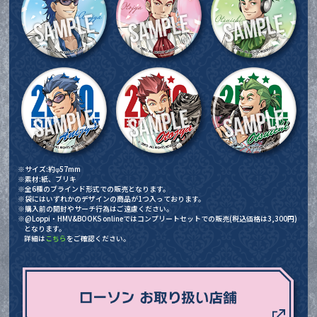
※サイズ:約φ57mm
※素材:紙、ブリキ
※全6種のブラインド形式での販売となります。
※袋にはいずれかのデザインの商品が1つ入っております。
※購入前の開封やサーチ行為はご遠慮ください。
※@Loppi・HMV&BOOKS onlineではコンプリートセットでの販売(税込価格は3,300円)
となります。
詳細は
こちら
をご確認ください。