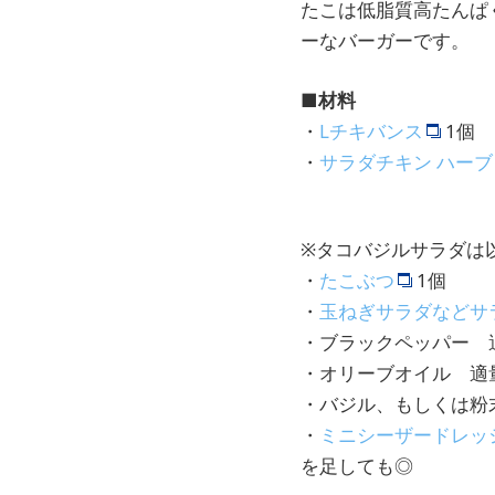
たこは低脂質高たんぱ
ーなバーガーです。
■材料
・
Lチキバンス
1個
・
サラダチキン ハーブ
※タコバジルサラダは
・
たこぶつ
1個
・
玉ねぎサラダなどサ
・ブラックペッパー 
・オリーブオイル 適
・バジル、もしくは
・
ミニシーザードレッ
を足しても◎