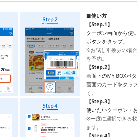
■使い方
【Step.1】
クーポン画面から使
ボタンをタップ。
※お試し引換券の場
を予約。
【Step.2】
画面下のMY BOX
画面のカードをタップし
く。
【Step.3】
使いたいクーポン・
※一度に選択できる
ます。
【Step.4】