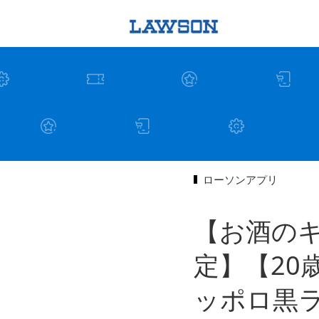
ローソンアプリ
【お酒の
定】【20
ッポロ黒