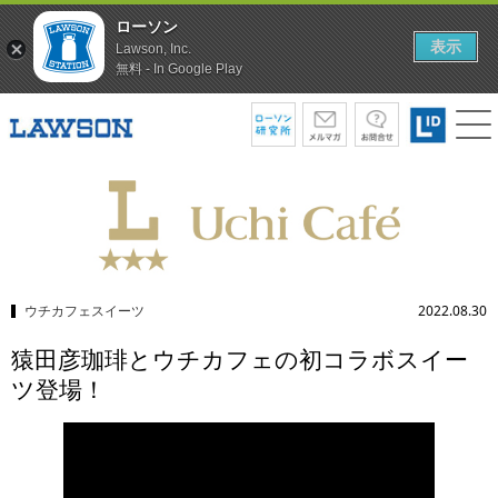
ローソン
表示
Lawson, Inc.
無料 - In Google Play
ウチカフェスイーツ
2022.08.30
猿田彦珈琲とウチカフェの初コラボスイー
ツ登場！