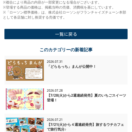
※都合により商品の内容が一部変更になる場合がございます。
※登場する商品の価格は、掲載当時の売価、消費税を基にしています。
※「ローソン標準価格」は、株式会社ローソンがフランチャイズチェーン本部
として各店舗に対し推奨する売価です。
一覧に戻る
このカテゴリーの新着記事
2026.07.31
「どらもっち」まんが公開中！
2026.07.28
【7/28(火)から2週連続発売】夏のいちごスイーツ
登場！
2026.07.21
【7/21(火)から４週連続発売】旅するウチカフェ
で旅行気分♪