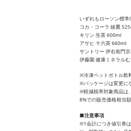
いずれもローソン標準価格
コカ・コーラ 綾鷹 525
キリン 生茶 600ml
アサヒ 十六茶 660ml
サントリー 伊右衛門京都
伊藤園 健康ミネラルむぎ
※冷凍ペットボトル飲
※パッケージは変更に
※軽減税率対象商品は
8%での販売価格相当
■注意事項
※1会計につき値引券