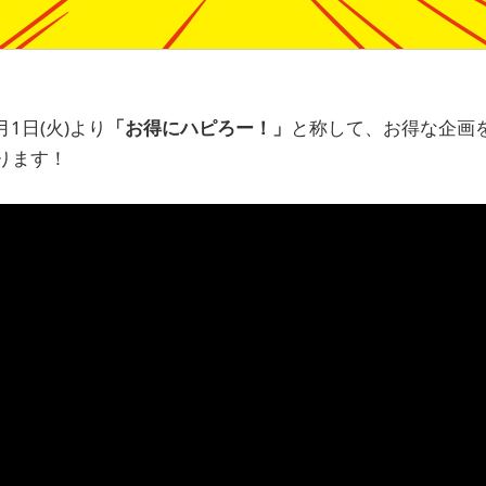
月1日(火)より
「お得にハピろー！」
と称して、お得な企画
ります！