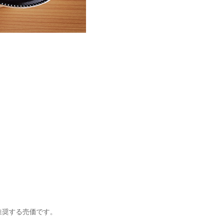
。
推奨する売価です。