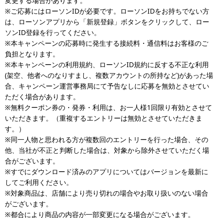
変更する場合があります。
※ご応募にはローソンIDが必要です。ローソンIDをお持ちでない方
は、ローソンアプリから「新規登録」ボタンをクリックして、ロー
ソンID登録を行ってください。
※本キャンペーンの応募時に発生する接続料・通信料はお客様のご
負担となります。
※本キャンペーンの利用規約、ローソンID規約に反する不正な利用
(架空、他者へのなりすまし、複数アカウントの所持など)があった場
合、キャンペーン運営事務局にて予告なしに応募を無効とさせてい
ただく場合があります。
※無料クーポン券の・発券・利用は、お一人様1回限り有効とさせて
いただきます。（重複するエントリーは無効とさせていただきま
す。）
※同一人物と思われる方が複数回のエントリーを行った場合、その
他、当社が不正と判断した場合は、対象から除外させていただく場
合がございます。
※すでにダウンロード済みのアプリについてはバージョンを最新に
してご利用ください。
※対象商品は、店舗により売り切れの場合やお取り扱いのない場合
がございます。
※都合により商品の内容が一部変更になる場合がございます。