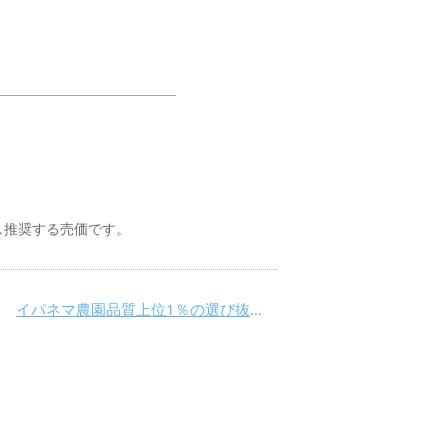
し推奨する売価です。
イパネマ農園品質上位1％の選び抜いた至極の味わい。 イパネマゴールドエディション登場！