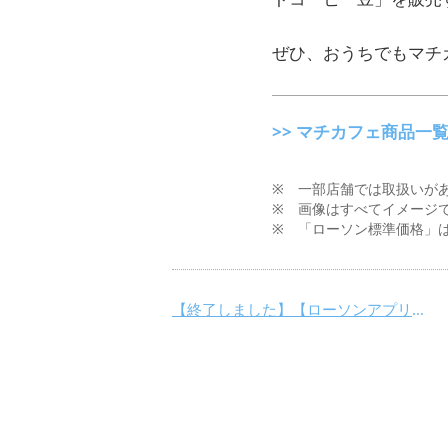
ぜひ、おうちでもマチ
>> マチカフェ商品一
※ 一部店舗では取扱いが
※ 画像はすべてイメージ
※ 「ローソン標準価格」
【終了しました】【ローソンアプリ限定】ありがとう！マチカフェ10周年！カフェラテ無料引換券をプレゼント!