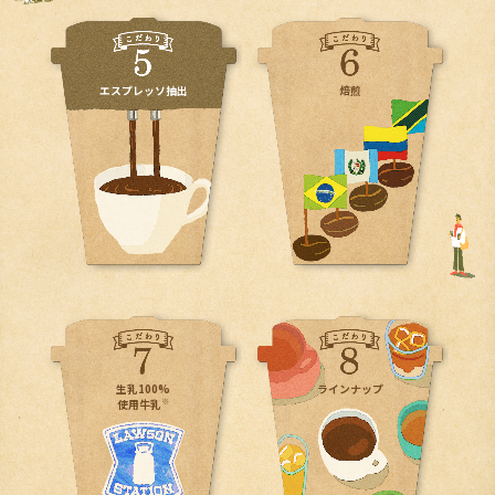
エスプレッソ抽出
焙煎
生乳100%
ラインナップ
※
使用牛乳