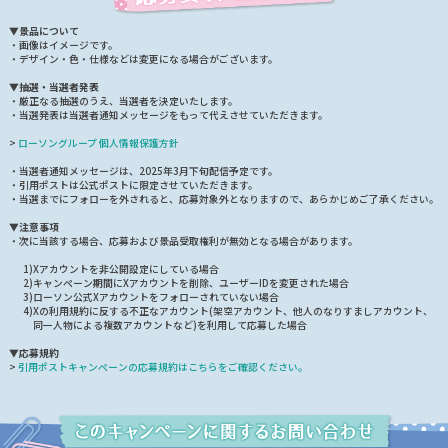
▼景品について
・画像はイメージです。
・デザイン・色・仕様などは変更になる場合がございます。
▼抽選・当選者発表
・厳正なる抽選のうえ、当選者を決定いたします。
・当選発表は当選者通知メッセージをもって代えさせていただきます。
>
ローソングループ 個人情報保護方針
・当選者通知メッセージは、2025年3月下旬配信予定です。
・引用ポストは公式ポストに限定させていただきます。
・当選までにフォローを外されると、応募対象外となりますので、あらかじめご了承ください。
▼注意事項
・次に当該する場合、応募および景品受取権利が無効となる場合があります。
1)Xアカウントを非公開設定にしている場合
2)キャンペーン期間にXアカウントを削除、ユーザーIDを変更された場合
3)ローソン公式Xアカウントをフォローされていない場合
4)Xの利用規約に反する不正なアカウント(架空アカウント、他人のなりすましアカウント、
同一人物による複数アカウントなど)を利用して応募した場合
▼応募規約
>
引用ポストキャンペーンの応募規約はこちらをご確認ください。