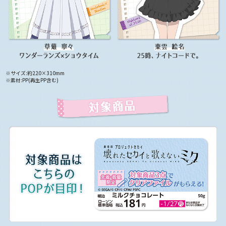
※サイズ:約220×310mm
※素材:PP(再生PP含む)