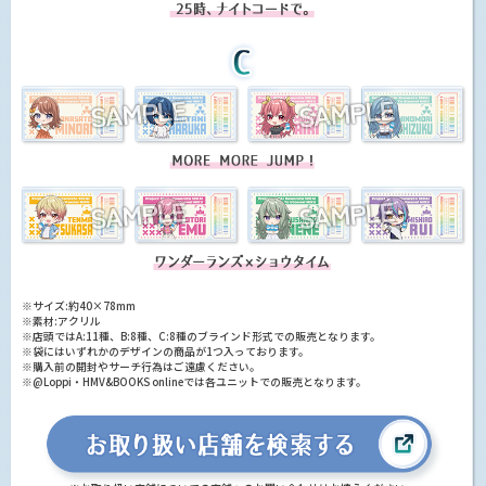
※サイズ:約40×78mm
※素材:アクリル
※店頭ではA:11種、B:8種、C:8種のブラインド形式での販売となります。
※袋にはいずれかのデザインの商品が1つ入っております。
※購入前の開封やサーチ行為はご遠慮ください。
※@Loppi・HMV&BOOKS onlineでは各ユニットでの販売となります。