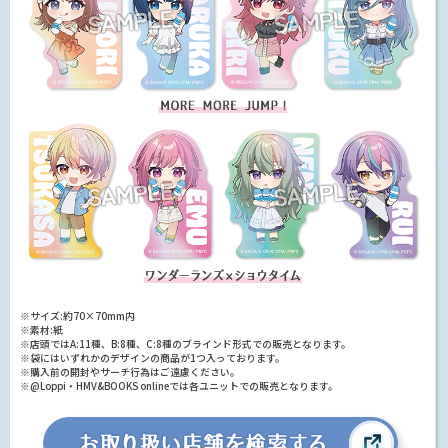
※サイズ:約70×70mm内
※素材:紙
※店頭ではA:11種、B:8種、C:8種のブラインド形式での販売となります。
※袋にはいずれかのデザインの商品が1つ入っております。
※購入前の開封やサーチ行為はご遠慮ください。
※@Loppi・HMV&BOOKS onlineでは各ユニットでの販売となります。