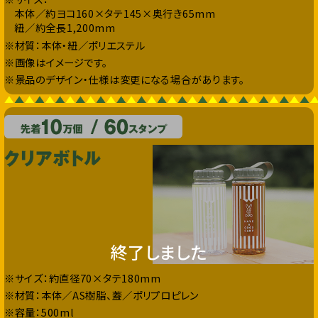
本体／約ヨコ160×タテ145×奥行き65mm
紐／約全長1,200mm
※材質：本体・紐／ポリエステル
※画像はイメージです。
※景品のデザイン・仕様は変更になる場合があります。
終了しました
※サイズ：約直径70×タテ180mm
※材質：本体／AS樹脂、蓋／ポリプロピレン
※容量：500ml