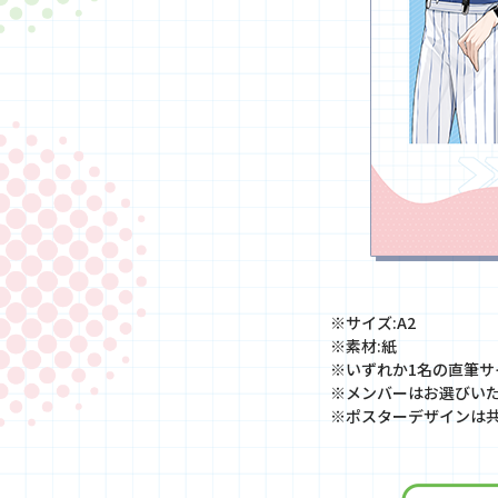
※サイズ:A2
※素材:紙
※いずれか1名の直筆サ
※メンバーはお選びい
※ポスターデザインは