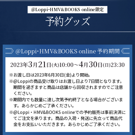
＠Loppi･HMV&BOOKS online限定
予約グッズ
＠Loppi･HMV&BOOKS online 予約期間
3
21
4
30
2023年
月
日
10:00～
月
日
23:30
(火)
(日)
※お渡し日は2023年6月30日(金)より開始。
※@Loppiの商品受け取りはお渡し日より7日間となります。
期間を過ぎますと商品は店舗から回収されますのでご注意
ください。
※期間内でも数量に達し次第予約終了となる場合がございま
す。あらかじめご了承ください。
※@Loppi・HMV&BOOKS onlineでの予約販売は事前決済に
てご注文を承ります。商品の入荷・発送に先立って商品代
金をお支払いいただきます。あらかじめご了承ください。