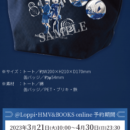
※サイズ：トート／約W200×H210×D170mm
缶バッジ／約φ54mm
※素材 ：トート／綿
缶バッジ／PET・ブリキ・鉄
＠Loppi･HMV&BOOKS online 予約期間
3
21
4
30
2023年
月
日
10:00～
月
日
23:30
(火)
(日)