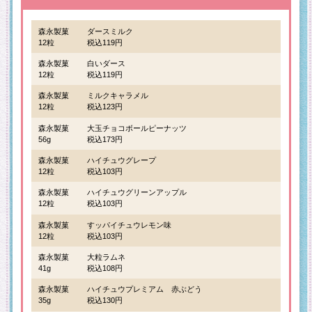
森永製菓
ダースミルク
12粒
税込119円
森永製菓
白いダース
12粒
税込119円
森永製菓
ミルクキャラメル
12粒
税込123円
森永製菓
大玉チョコボールピーナッツ
56g
税込173円
森永製菓
ハイチュウグレープ
12粒
税込103円
森永製菓
ハイチュウグリーンアップル
12粒
税込103円
森永製菓
すッパイチュウレモン味
12粒
税込103円
森永製菓
大粒ラムネ
41g
税込108円
森永製菓
ハイチュウプレミアム 赤ぶどう
35g
税込130円