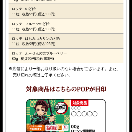
ロッテ
のど飴
11粒
税抜95円(税込103円)
ロッテ
フルーツのど飴
11粒
税抜95円(税込103円)
ロッテ
はちみつカリンのど飴
11粒
税抜95円(税込103円)
ロッテ
ふ～せんの実ブルーベリー
35g
税抜95円(税込103円)
※店舗により一部お取り扱いのない場合がございます。また、
売り切れの際はご了承ください。