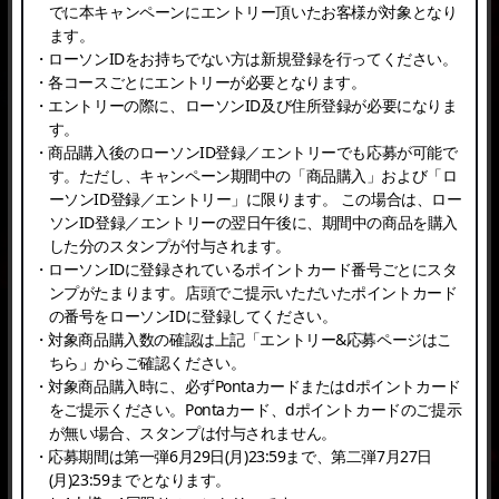
でに本キャンペーンにエントリー頂いたお客様が対象となり
ます。
・ローソンIDをお持ちでない方は新規登録を行ってください。
・各コースごとにエントリーが必要となります。
・エントリーの際に、ローソンID及び住所登録が必要になりま
す。
・商品購入後のローソンID登録／エントリーでも応募が可能で
す。ただし、キャンペーン期間中の「商品購入」および「ロ
ーソンID登録／エントリー」に限ります。 この場合は、ロー
ソンID登録／エントリーの翌日午後に、期間中の商品を購入
した分のスタンプが付与されます。
・ローソンIDに登録されているポイントカード番号ごとにスタ
ンプがたまります。店頭でご提示いただいたポイントカード
の番号をローソンIDに登録してください。
・対象商品購入数の確認は上記「エントリー&応募ページはこ
ちら」からご確認ください。
・対象商品購入時に、必ずPontaカードまたはdポイントカード
をご提示ください。Pontaカード、dポイントカードのご提示
が無い場合、スタンプは付与されません。
・応募期間は第一弾6月29日(月)23:59まで、第二弾7月27日
(月)23:59までとなります。