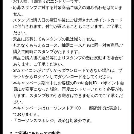
・お1人様、1回限りのエントリーです。
・応募スタンプに対する対象商品ご購入の組み合わせは問いま
せん。
・スタンプは購入日の翌日午後にご提示されたポイントカード
に付与されます。付与が遅れることもございます。ご了承く
ださい。
・景品に応募してもスタンプの数は減りません。
・もれなくもらえるコース、抽選コースともに同一対象商品ご
購入で同時にスタンプがたまります。
・商品ご購入後の返品等によりスタンプの数は変動する場合が
あります。ご了承ください。
・SNSアイコンがアプリからダウンロードできない場合は、ブ
ラウザからログインしてダウンロードをしてください。
・本キャンペーン期間中にお客様のPonta会員ID・dポイント会
員IDが変更になった場合、再度エントリーいただく必要があ
ります。スタンプ数の引き継ぎはできませんのでご了承くだ
さい。
・本キャンペーンはローソンストア100・一部店舗では実施し
ておりません。
・『ローソンスマホレジ』決済は対象外です。
2. ご応募にあたっての制約