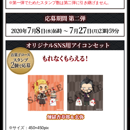
※第一弾でためたスタンプ数は第二弾に引き継げません。
※第一弾でためたスタンプ数は第二弾に引き継げません。
応募期間 第一弾
応募期間 第二弾
7
6
8
3
7
6
27
29
2020年
月
日
16時 ～
月
日
23時59分
(水)
(水)
(月)
(月)
オリジナルSNS用アイコンセット
オリジナルSNS用アイコンセット
※サイズ：450×450pix