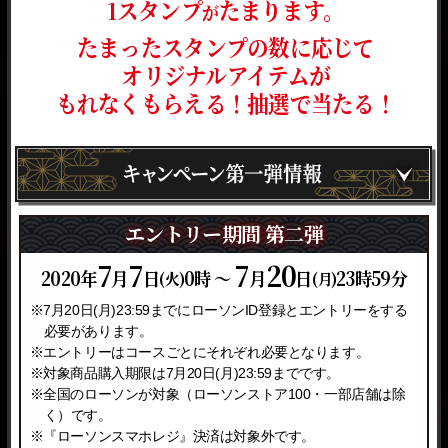
1スタンプ
たまります。
が
たまったスタンプの数に応じて
オリジナルアイテムが
もれなくもらえる！抽選で当たる！
エントリー期間 第一弾
エントリー期間 第二弾
6
7
2
7
6
7
22
20
2020年
月
日
0時 ～
月
日
23時59分
(火)
(火)
(月)
(月)
※7月20日(月)23:59までにローソンID登録とエントリーをする
※6月22日(月)23:59までにローソンID登録とエントリーをする
必要があります。
必要があります。
※エントリーはコースごとにそれぞれ必要となります。
※エントリーはコースごとにそれぞれ必要となります。
※対象商品購入期限は7月20日(月)23:59までです。
※対象商品購入期限は6月22日(月)23:59までです。
※全国のローソンが対象（ローソンストア100・一部店舗は除
※全国のローソンが対象（ローソンストア100・一部店舗は除
く）です。
く）です。
※『ローソンスマホレジ』決済は対象外です。
※『ローソンスマホレジ』決済は対象外です。